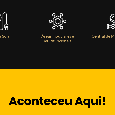
a Solar
Áreas modulares e
Central de 
multifuncionais
Aconteceu Aqui!