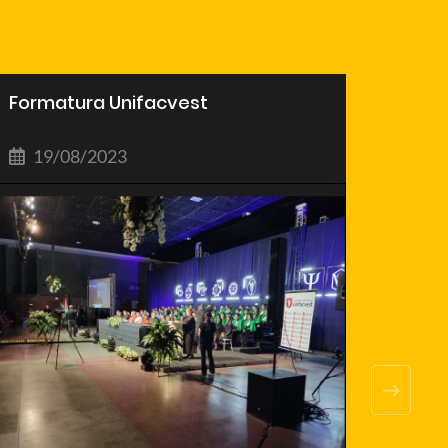
Formatura Unifacvest
Pales
19/08/2023
30/