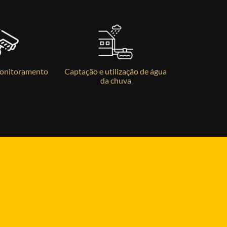
Monitoramento
Captação e utilização de água
Tratamento
da chuva
res