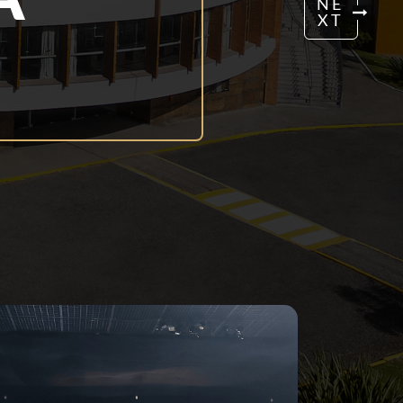
NE
XT