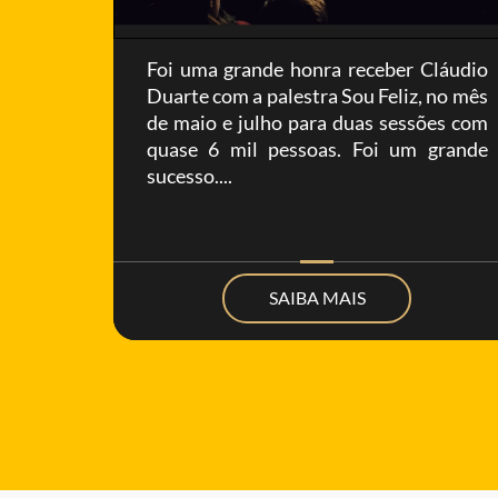
eu a 3ª
Foi uma grande honra receber Cláudio
ia para
Duarte com a palestra Sou Feliz, no mês
sta e o
de maio e julho para duas sessões com
sil. O
quase 6 mil pessoas. Foi um grande
de 60
sucesso....
SAIBA MAIS