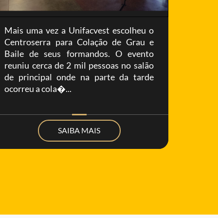
Mais uma vez a Unifacvest escolheu o
No dia
Centroserra para Colação de Grau e
palco,
Baile de seus formandos. O evento
dos 5 
reuniu cerca de 2 mil pessoas no salão
Brasi
de principal onde na parte da tarde
2017),
ocorreu a cola�...
palestra
SAIBA MAIS