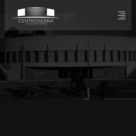
Warning
: mysql_fetch_array() expects parameter 1 to be
resource, boolean given in
/home/centroserra/public_html/paginas/mais.php
on
line
127