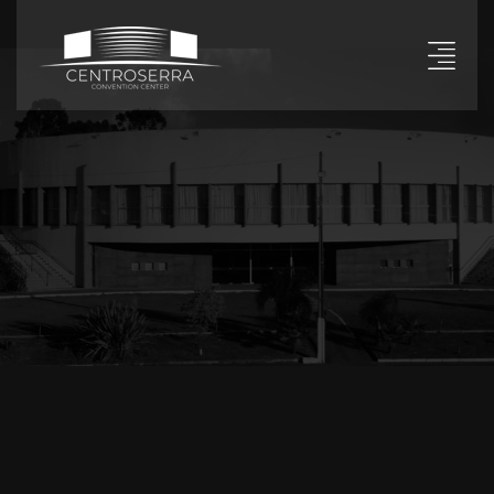
Warning
: mysql_fetch_array() expects parameter 1 to be
resource, boolean given in
/home/centroserra/public_html/paginas/mais.php
on
line
127